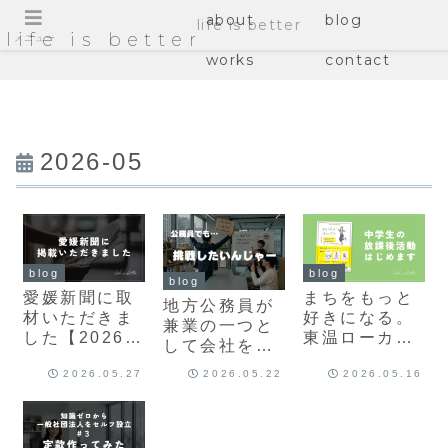
about
blog
life is better
life is better
メニュー
works
contact
2026-05
blog
blog
blog
愛媛新聞に取
まちをもっと
地方公務員が
材いただきま
好きになる。
兼業の一つと
した【2026年
東温ローカル
して会社を設
5月24日】
メディア編集
立した思いを
2026.05.27
2026.05.22
2026.05.16
部「1期生」
語ります！
募集スター
ト！