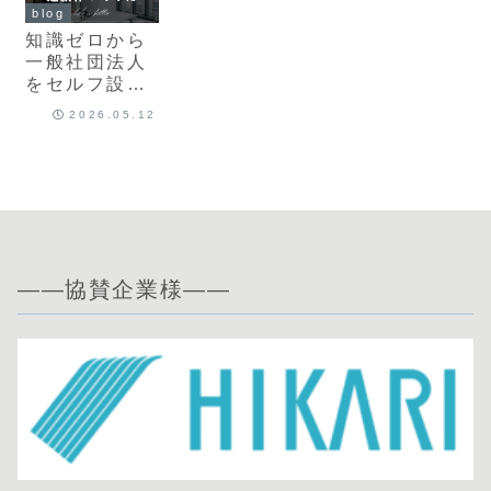
blog
知識ゼロから
一般社団法人
をセルフ設立
｜素人が定款
2026.05.12
作ってみた
#3
——協賛企業様——