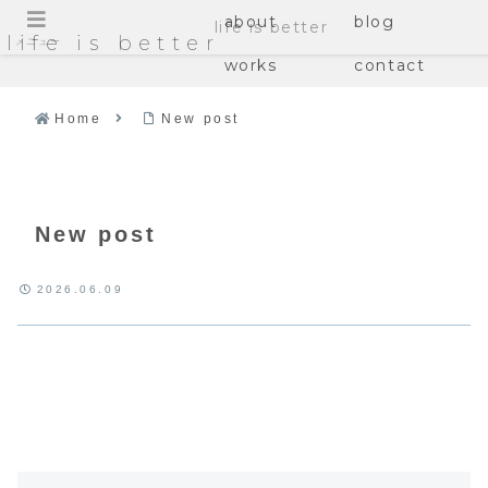
about
blog
life is better
life is better
メニュー
works
contact
Home
New post
New post
2026.06.09