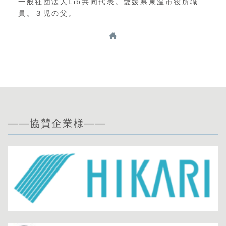
一般社団法人Lib共同代表。愛媛県東温市役所職
員。３児の父。
——協賛企業様——