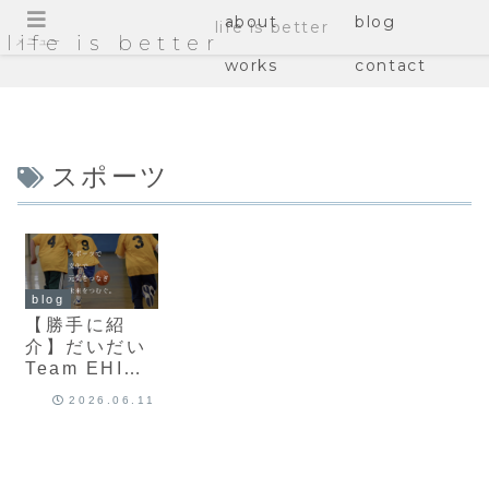
about
blog
life is better
life is better
メニュー
works
contact
スポーツ
blog
【勝手に紹
介】だいだい
Team EHIME
がスポーツで
2026.06.11
地域をつなぐ