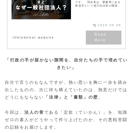
です。 現在私は、愛媛県にある
東温市という地方自治体の職員と
して働いています。 そんな私
は、地方公務員という立場を維持
しながら、同僚とともに自らの手
で一般社団法人を設立し…
2026.06.09
lifeisbetter.website
「行政の手が届かない隙間を、自分たちの手で埋めてい
きたい」
自分で言うのもなんですが、熱い思いを胸に一歩を踏み
出したものの、次に待ち構えていたのは、熱意だけでは
どうにもならない
「法律」と「書類」の壁
。
今回は、
法人の骨
である「定款（ていかん）」を、知識
ゼロの素人がどうやって作り上げたのか、その悪戦苦闘
の記録をお届けします。