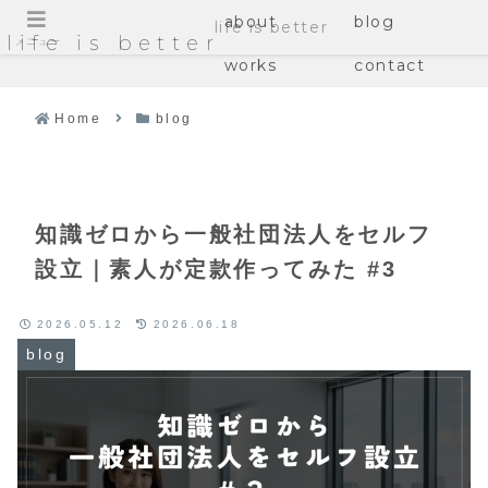
about
blog
life is better
life is better
メニュー
works
contact
Home
blog
知識ゼロから一般社団法人をセルフ
設立｜素人が定款作ってみた #3
2026.05.12
2026.06.18
blog