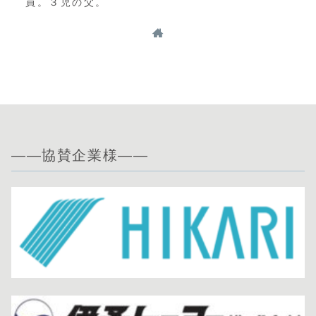
員。３児の父。
——協賛企業様——