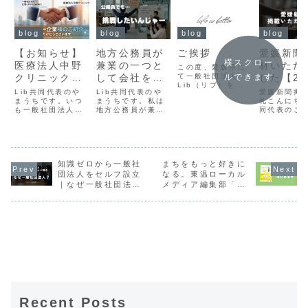
blog
blog
blog
blog
【お知らせ】
地方公務員が
ご挨拶
愛媛新聞
横スクロー
医療法人中野
兼業の一つと
材いただ
この度、愛媛県に
クリニック様
して会社を設
て一般社団法人
した【20
ルできます
Lib（リブ）を設
をパートナー
立した思いを
5月24日
Lib共同代表のや
Lib共同代表のや
愛媛新聞掲
立致しました。
企業としてお
まうちです。いつ
語ります！
まうちです。私は
礼こんにち
Life is better..
も一般社団法人
地方公務員が兼業
同代表のこ
私共は、「普段の
迎えしまし
Libが運営する
の一つとして会社
す。2026
生活を少しだけ豊
た。
WEBマガジンlife
を設立した思いを
24日発行の
かに」できるよ
is betterをご愛
語ります。
聞社様に弊
う、「ほんの小さ
読していただきま
組みを掲載
な困りごと」を、
して、誠にありが
きました。
スモールビジネス
とうございます。
知識ゼロから一般社
まちをもっと好きに
ただきまし
の視点で解決する
この度、医療法人
様、中村様
団法人をセルフ設立
なる。東温ローカル
会社です。Lib
中野クリニック様
しい中あり
は、Life is ...
｜なぜ一般社団法人
メディア編集部「1
をパートナー企業
ございまし
なのか #2
期生」募集スター
としてお迎えしま
「部活地域
ト！
した。
ポート」20
月24日付..
Recent Posts