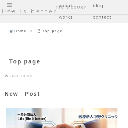
about
blog
life is better
life is better
メニュー
works
contact
Home
Top page
Top page
2026.06.09
New Post