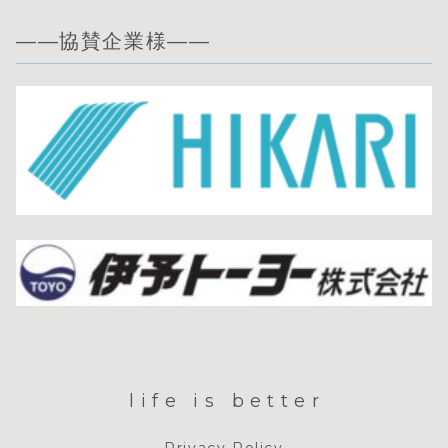
——協賛企業様——
life is better
Privacy Policy